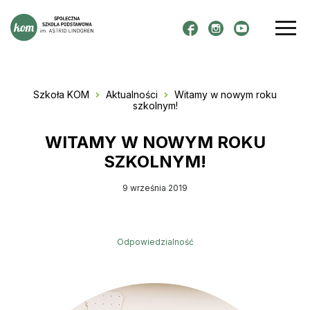
ROCZNIK 2014-2022
Przeskocz do treści
OFERTA
REKRUTACJA
DLA RODZICÓW
Szkoła KOM
Aktualności
Witamy w nowym roku
AKTUALNOŚCI
szkolnym!
PROJEKTY
WITAMY W NOWYM ROKU
PRZYJAZNA SZKOŁA
SZKOLNYM!
MYŚLIMY GLOBALNIE, DZIAŁAMY LOKALNIE
9 września 2019
KREATYWNY ROZWÓJ UCZNIÓW
KSZTAŁTOWANIE KOMPETENCJI KLUCZOWYCH
KONTAKT
Odpowiedzialność